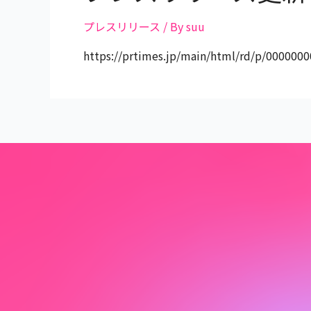
プレスリリース
/ By
suu
https://prtimes.jp/main/html/rd/p/000000